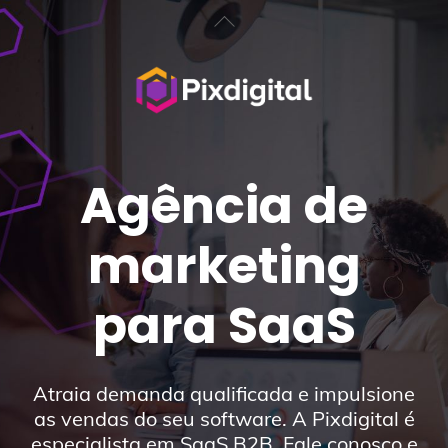
Skip
Back
to
To
content
Top
Agência de
marketing
para SaaS
Atraia demanda qualificada e impulsione
as vendas do seu software. A Pixdigital é
especialista em SaaS B2B. Fale conosco e